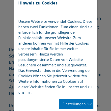
Hinweis zu Cookies
und freigegebenen Umfang
Reporting mit LOCATEC SmartReport® in
Unsere Webseite verwendet Cookies. Diese
digitalisierungsfähigen Formaten direkt
haben zwei Funktionen: Zum einen sind sie
erforderlich für die grundlegende
vom Schadenort
Funktionalität unserer Website. Zum
anderen können wir mit Hilfe der Cookies
unsere Inhalte für Sie immer weiter
Unsere ausführliche und transparente
verbessern. Hierzu werden
Schadensaufnahme ist zeitgleich auch die
pseudonymisierte Daten von Website-
Briefing-Grundlage für die erforderlichen
Besuchern gesammelt und ausgewertet.
Nachgewerke der Schadenbeseitigung. Hier
Das Einverständnis in die Verwendung der
übernehmen wir, auf Wunsch, auch Aufgaben im
Cookies können Sie jederzeit widerrufen.
Schnittstellenmanagement, um unsere
Weitere Informationen zu Cookies auf
dieser Website finden Sie in unserer
und zu
Auftraggeber zeitlich und bei organisatorischen
uns im
.
Herausforderungen effektiv zu entlasten
Einstellungen
Unsere Handlungsmaxime: Wer am Anfang einer